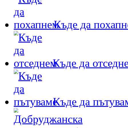
Къде да похап
Къде да отседн
Къде да пътува