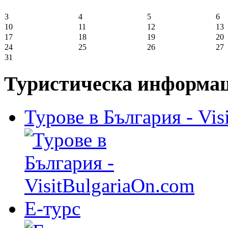
3
4
5
6
10
11
12
13
17
18
19
20
24
25
26
27
31
Туристическа информа
Турове в България - Vis
Е-турс